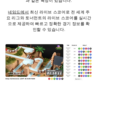
과 같은 특징이 있습니다.
네임드에서
최신 라이브 스코어로 전 세계 주
요 리그와 토너먼트의 라이브 스코어를 실시간
으로 제공하여 빠르고 정확한 경기 정보를 확
인할 수 있습니다.