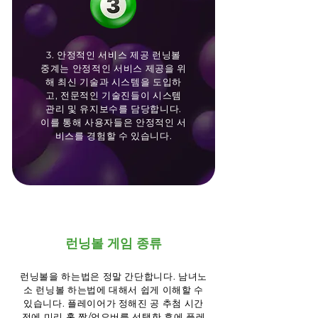
3. 안정적인 서비스 제공 런닝볼
중계는 안정적인 서비스 제공을 위
해 최신 기술과 시스템을 도입하
고, 전문적인 기술진들이 시스템
관리 및 유지보수를 담당합니다.
이를 통해 사용자들은 안정적인 서
비스를 경험할 수 있습니다.
런닝볼 게임 종류
런닝볼을 하는법은 정말 간단합니다. 남녀노
소 런닝볼 하는법에 대해서 쉽게 이해할 수
있습니다. 플레이어가 정해진 공 추첨 시간
전에 미리 홀.짝/언오버를 선택한 후에 플레