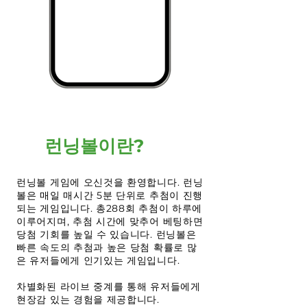
런닝볼이란?
런닝볼 게임에 오신것을 환영합니다. 런닝
볼은 매일 매시간 5분 단위로 추첨이 진행
되는 게임입니다. 총288회 추첨이 하루에
이루어지며, 추첨 시간에 맞추어 베팅하면
당첨 기회를 높일 수 있습니다. 런닝볼은
빠른 속도의 추첨과 높은 당첨 확률로 많
은 유저들에게 인기있는 게임입니다.
​차별화된 라이브 중계를 통해 유저들에게
현장감 있는 경험을 제공합니다.